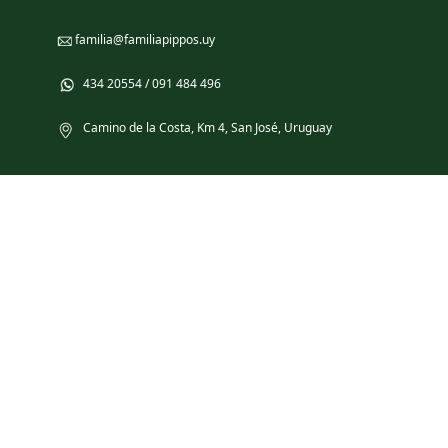
familia@familiapippos.uy
434 20554 / 091 484 496
Camino de la Costa, Km 4, San José, Uruguay